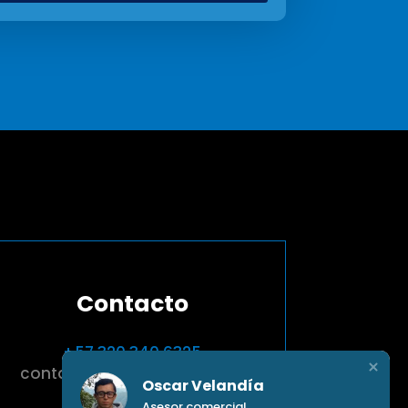
Contacto
+57 320 340 6325
contactenos@atlaslav.com
Oscar Velandía
Cra. 69 #68-38,
Asesor comercial