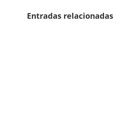
Entradas relacionadas
Atlas Lav
El vinagre es muy utilizado para
eliminar diferentes tipos de manchas
en diferentes materiales, y...